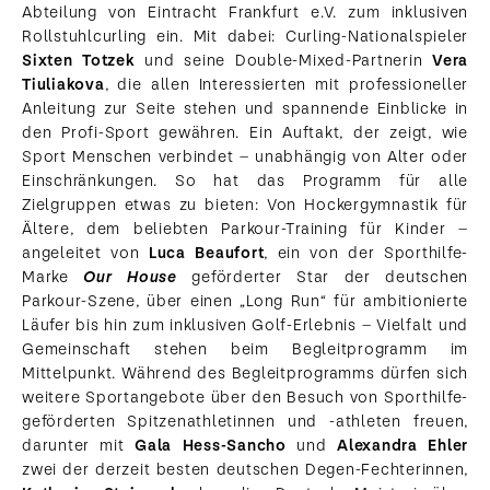
Abteilung von Eintracht Frankfurt e.V. zum inklusiven
Rollstuhlcurling ein. Mit dabei: Curling-Nationalspieler
Sixten Totzek
und seine Double-Mixed-Partnerin
Vera
Tiuliakova
, die allen Interessierten mit professioneller
Anleitung zur Seite stehen und spannende Einblicke in
den Profi-Sport gewähren. Ein Auftakt, der zeigt, wie
Sport Menschen verbindet – unabhängig von Alter oder
Einschränkungen. So hat das Programm für alle
Zielgruppen etwas zu bieten: Von Hockergymnastik für
Ältere, dem beliebten Parkour-Training für Kinder –
angeleitet von
Luca Beaufort
, ein von der Sporthilfe-
Marke
Our House
geförderter Star der deutschen
Parkour-Szene, über einen „Long Run“ für ambitionierte
Läufer bis hin zum inklusiven Golf-Erlebnis – Vielfalt und
Gemeinschaft stehen beim Begleitprogramm im
Mittelpunkt. Während des Begleitprogramms dürfen sich
weitere Sportangebote über den Besuch von Sporthilfe-
geförderten Spitzenathletinnen und -athleten freuen,
darunter mit
Gala Hess-Sancho
und
Alexandra Ehler
zwei der derzeit besten deutschen Degen-Fechterinnen,