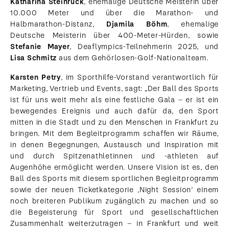
Katharina Steinruck
, ehemalige Deutsche Meisterin über
10.000 Meter und über die Marathon- und
Halbmarathon-Distanz,
Djamila Böhm
, ehemalige
Deutsche Meisterin über 400-Meter-Hürden, sowie
Stefanie Mayer
, Deaflympics-Teilnehmerin 2025, und
Lisa Schmitz
aus dem Gehörlosen-Golf-Nationalteam.
Karsten Petry
, im Sporthilfe-Vorstand verantwortlich für
Marketing, Vertrieb und Events, sagt: „Der Ball des Sports
ist für uns weit mehr als eine festliche Gala – er ist ein
bewegendes Ereignis und auch dafür da, den Sport
mitten in die Stadt und zu den Menschen in Frankfurt zu
bringen. Mit dem Begleitprogramm schaffen wir Räume,
in denen Begegnungen, Austausch und Inspiration mit
und durch Spitzenathletinnen und -athleten auf
Augenhöhe ermöglicht werden. Unsere Vision ist es, den
Ball des Sports mit diesem sportlichen Begleitprogramm
sowie der neuen Ticketkategorie ,Night Session‘ einem
noch breiteren Publikum zugänglich zu machen und so
die Begeisterung für Sport und gesellschaftlichen
Zusammenhalt weiterzutragen – in Frankfurt und weit