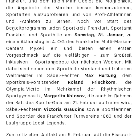
Frankfurt und dem Rhein-Main-Gebiet die Möglichkeit,
die Angebote der Vereine besser kennenzulernen,
Sportarten auszuprobieren und von Profi-Athletinnen
und -Athleten zu lernen. Noch vor Start des
Begleitprogramms laden Sportkreis Frankfurt, Sportamt
Frankfurt und Sporthilfe am
Samstag, 31. Januar
, zu
einem Aktionstag im 4. OG des Frankfurter Multi-Marken-
Centers MyZeil ein und bieten einen ersten
Vorgeschmack auf die vielfältigen – zum Großteil
inklusiven – Sportangebote der nächsten Wochen. Mit
dabei sind neben dem Sporthilfe-Vorstand und früherem
Weltmeister im Säbel-Fechten
Max Hartung
, dem
Sportkreis-Vorsitzenden
Roland Frischkorn
, die
Olympia-Vierte im Mehrkampf der Rhythmischen
Sportgymnastik,
Margarita Kolosov
, die auch im Rahmen
der Ball des Sports-Gala am 21. Februar auftreten wird,
Säbel-Fechterin
Victoria Graudins
sowie Sportlerinnen
und Sportler des Frankfurter Turnvereins 1860 und der
Laufgruppe Local-Legends.
Zum offiziellen Auftakt am 6. Februar lädt die Eissport-