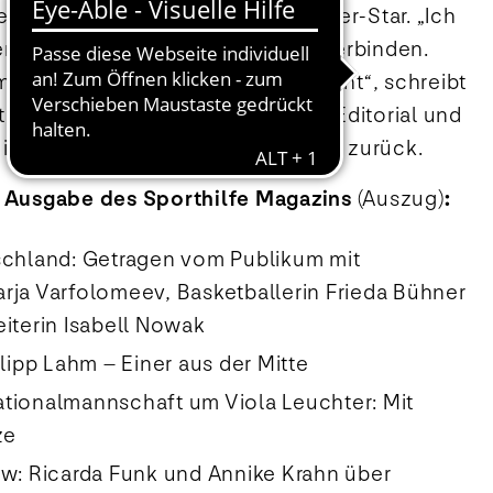
iegerin
Darja Varfolomeev
als Cover-Star. „Ich
enschen auf eine besondere Art verbinden.
t oder welche Sprache man spricht“, schreibt
gymnastin in ihrem emotionalen Editorial und
e ihrer außergewöhnlichen Karriere zurück.
n Ausgabe des Sporthilfe Magazins
(Auszug)
:
schland: Getragen vom Publikum mit
rja Varfolomeev, Basketballerin Frieda Bühner
iterin Isabell Nowak
ilipp Lahm – Einer aus der Mitte
tionalmannschaft um Viola Leuchter: Mit
ze
ew: Ricarda Funk und Annike Krahn über