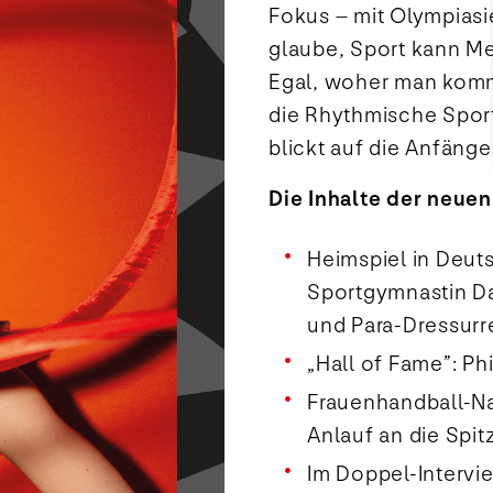
Fokus – mit Olympias
glaube, Sport kann M
Egal, woher man komm
die Rhythmische Sport
blickt auf die Anfäng
Die Inhalte der neue
Heimspiel in Deut
Sportgymnastin Da
und Para-Dressurre
„Hall of Fame”: Ph
Frauenhandball-Na
Anlauf an die Spit
Im Doppel-Intervi