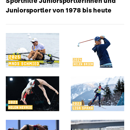
Sporthilfe Juniorsportlerinnen und
Sporthilfe
Juniorsportler von 1978 bis heute
Juniorsportler
2025