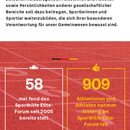
sowie Persönlichkeiten anderer gesellschaftlicher
Bereiche soll dazu beitragen, Sportlerinnen und
Sportler weiterzubilden, die sich ihrer besonderen
Verantwortung für unser Gemeinwesen bewusst sind.
58
909
mal fand das
Athletinnen und
Sporthilfe Elite-
Athleten nahmen
Forum seit 2005
bislang am
bereits statt
Sporthilfe Elite-
Forum teil