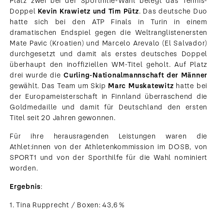
Platz zwei bei der Sporthilfe-Wahl belegt das Tennis-
Doppel
Kevin Krawietz und Tim Pütz
. Das deutsche Duo
hatte sich bei den ATP Finals in Turin in einem
dramatischen Endspiel gegen die Weltranglistenersten
Mate Pavic (Kroatien) und Marcelo Arevalo (El Salvador)
durchgesetzt und damit als erstes deutsches Doppel
überhaupt den inoffiziellen WM-Titel geholt. Auf Platz
drei wurde die
Curling-Nationalmannschaft der Männer
gewählt. Das Team um Skip
Marc Muskatewitz
hatte bei
der Europameisterschaft in Finnland überraschend die
Goldmedaille und damit für Deutschland den ersten
Titel seit 20 Jahren gewonnen.
Für ihre herausragenden Leistungen waren die
Athlet:innen von der Athletenkommission im DOSB, von
SPORT1 und von der Sporthilfe für die Wahl nominiert
worden.
Ergebnis
:
1. Tina Rupprecht / Boxen: 43,6 %