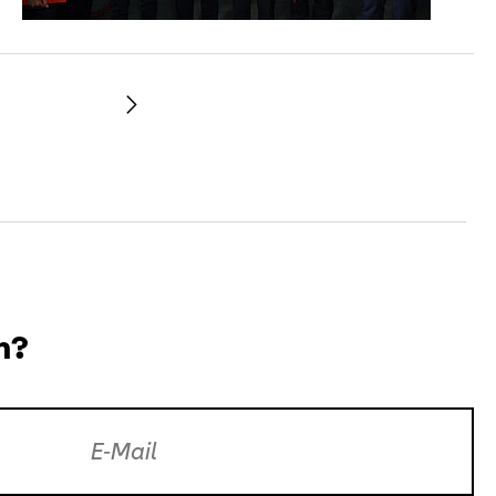
Weiter
n?