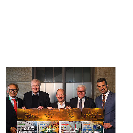
Briefmarkenübergabe
"Für den Sport" 2018
V.l.n.r.: Werner E. Klatten
(Aufsichtsratsvorsitzender
Deutsche Sporthilfe),
Bundesinnenminister Horst