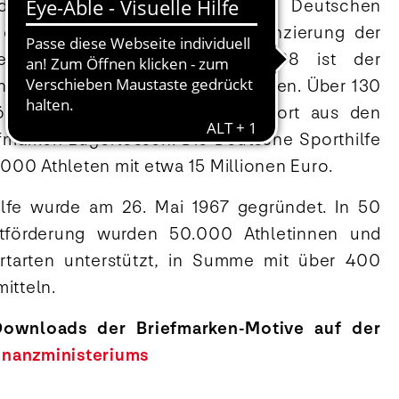
den die Marken zugunsten der Deutschen
, erstmals im Jahr 1968 zur Finanzierung der
rspiele in München. Seit 1998 ist der
inanzen der Herausgeber der Marken. Über 130
ördermitteln sind dem Spitzensport aus den
efmarken zugeflossen. Die Deutsche Sporthilfe
4.000 Athleten mit etwa 15 Millionen Euro.
lfe wurde am 26. Mai 1967 gegründet. In 50
rtförderung wurden 50.000 Athletinnen und
rtarten unterstützt, in Summe mit über 400
itteln.
Downloads der Briefmarken-Motive auf der
inanzministeriums