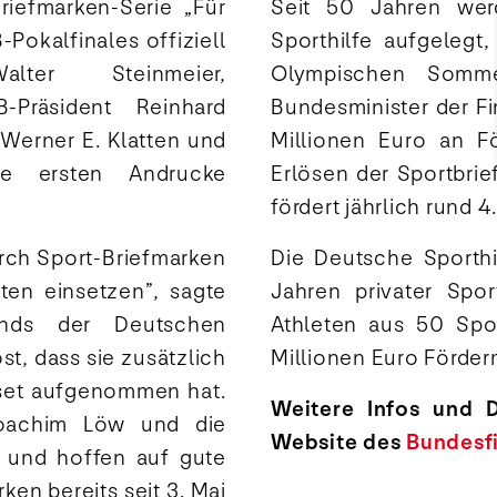
riefmarken-Serie „Für
Seit 50 Jahren wer
Pokalfinales offiziell
Sporthilfe aufgelegt
Walter Steinmeier,
Olympischen Somme
-Präsident Reinhard
Bundesminister der F
 Werner E. Klatten und
Millionen Euro an F
e ersten Andrucke
Erlösen der Sportbri
fördert jährlich rund 
urch Sport-Briefmarken
Die Deutsche Sporthi
ten einsetzen”, sagte
Jahren privater Spo
tands der Deutschen
Athleten aus 50 Spo
st, dass sie zusätzlich
Millionen Euro Förderm
set aufgenommen hat.
Weitere Infos und 
Joachim Löw und die
Website des
Bundesf
 und hoffen auf gute
ken bereits seit 3. Mai