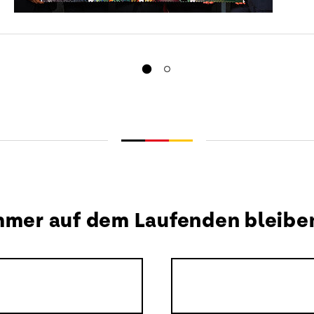
Seehofer, DFB-Präsident
Reinhard Grindel,
Bundespräsident Frank-Walter
Steinmeier, Dr. Michael Ilgner
(Vorstandsvorsitzender
Deutsche Sporthilfe),
Bundesfinanzminister Olaf
Scholz. (Bildquelle: dpa)
Download
mmer auf dem Laufenden bleibe