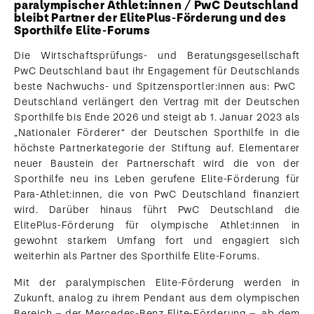
paralympischer Athlet:innen / PwC ​Deutschland
​​bleibt​​ ​Partner der ElitePlus-Förderung und des
Sporthilfe Elite-Forums
Die Wirtschaftsprüfungs- und Beratungsgesellschaft
PwC ​Deutschland ​baut ihr Engagement für Deutschlands
beste Nachwuchs- und Spitzensportler:innen aus: PwC ​
Deutschland ​verlängert den Vertrag mit der Deutschen
Sporthilfe bis Ende 2026 und steigt ab 1. Januar 2023 als
„Nationaler Förderer“ der Deutschen Sporthilfe in die
höchste Partnerkategorie der Stiftung auf. Elementarer
neuer Baustein der Partnerschaft wird die von der
Sporthilfe neu ins Leben gerufene Elite-Förderung für
Para-Athlet:innen, die von PwC ​Deutschland ​finanziert
wird. Darüber hinaus führt PwC ​Deutschland ​die
ElitePlus-Förderung für olympische Athlet:innen in
gewohnt starkem Umfang fort und engagiert sich
weiterhin als Partner des Sporthilfe Elite-Forums.
Mit der paralympischen Elite-Förderung werden in
Zukunft, analog zu ihrem Pendant aus dem olympischen
Bereich – der Mercedes-Benz Elite-Förderung –, ab dem