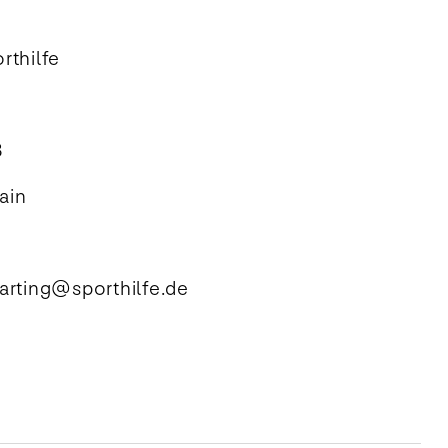
rthilfe
8
Main
arting@sporthilfe.de