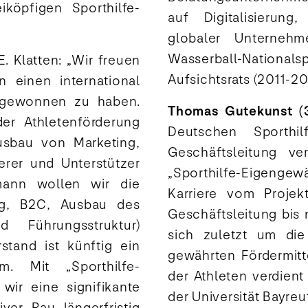
köpfigen Sporthilfe-
auf Digitalisierun
globaler Unternehme
Wasserball-Nationals
. Klatten: „Wir freuen
Aufsichtsrats (2011-20
 einen international
e gewonnen zu haben.
Thomas Gutekunst (
der Athletenförderung
Deutschen Sporthi
sbau von Marketing,
Geschäftsleitung ver
erer und Unterstützer
„Sporthilfe-Eigengew
mann wollen wir die
Karriere vom Projekt
rung, B2C, Ausbau des
Geschäftsleitung bis
d Führungsstruktur)
sich zuletzt um di
stand ist künftig ein
gewährten Fördermitt
m. Mit „Sporthilfe-
der Athleten verdien
ir eine signifikante
der Universität Bayreu
ver Rau längerfristig