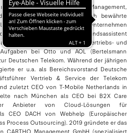
hrung in den Bereichen General Management,
d kann auf eine außerordentlich bewährte
telständischen Firmen und Groß-Unternehmen
iche Karriere begann er als Vorstandsassistent
ann und kam über Marketing-, Vertriebs- und
-Aufgaben bei Otto und AOL (Bertelsmann
zur Deutschen Telekom. Während der jährigen
gierte er u.a. als Bereichsvorstand Deutsche
ftsführer Vertrieb & Service der Telekom
d zuletzt CEO von T-Mobile Netherlands in
elte nach München als CEO bei B2X Care
nder Anbieter von Cloud-Lösungen für
als CEO DACH von Webhelp (Europäischer
ss Process Outsourcing). 2019 gründete er das
en CARTHO Management GmbH (spezialisiert