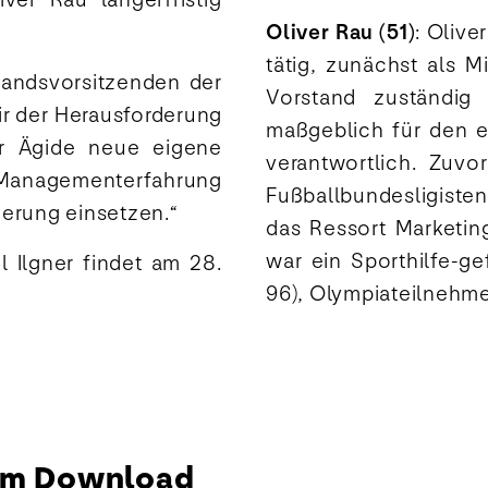
Oliver Rau (51)
: Olive
tätig, zunächst als M
andsvorsitzenden der
Vorstand zuständig
ir der Herausforderung
maßgeblich für den e
er Ägide neue eigene
verantwortlich. Zuvo
e Managementerfahrung
Fußballbundesligist
derung einsetzen.“
das Ressort Marketin
war ein Sporthilfe-ge
l Ilgner findet am 28.
Thomas
96), Olympiateilnehmer
Berlemann
(Vorsitzender
des
Vorstands)
Thomas Berlemann,
Vorsitzender des
Vorstands der
zum Download
Stiftung Deutsche