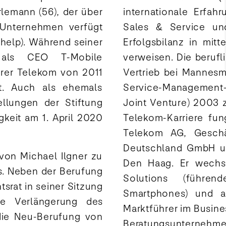
lemann (56), der über
internationale Erfa
-Unternehmen verfügt
Sales & Service un
help). Während seiner
Erfolgsbilanz in mit
zt als CEO T-Mobile
verweisen. Die berufl
erer Telekom von 2011
Vertrieb bei Mannesm
at. Auch als ehemals
Service-Management
ellungen der Stiftung
Joint Venture) 2003 
igkeit am 1. April 2020
Telekom-Karriere fun
Telekom AG, Geschä
Deutschland GmbH un
von Michael Ilgner zu
Den Haag. Er wechs
s. Neben der Berufung
Solutions (führe
rat in seiner Sitzung
Smartphones) und 
ie Verlängerung des
Marktführer im Busine
die Neu-Berufung von
Beratungsunternehm