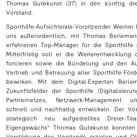
Thomas Gutekunst (37) in den künftig drei
Vorstand.
Sporthilfe-Aufsichtsrats-Vorsitzender Werner E
uns außerordentlich, mit Thomas Berlemann
erfahrenen Top-Manager für die Sporthilf
Mittelfristig soll er die Weiterentwicklung 
forcieren sowie die Bündelung und den Au
Vertrieb und Betreuung aller Sporthilfe-Förd
bewirken. Mit dem Digital-Experten Berle
Zukunftsfelder der Sporthilfe (Digitalisie
Partnernetzes, Netzwerk-Management un
schnell und nachhaltig entwickeln. Der Vor
strategisch neu aufgestelltes Dreier-Tea
Eigengewächs“ Thomas Gutekunst konnten w
Verstärkung des Vorstands erzielen und Oli