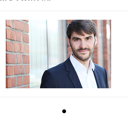
Sporthilfe.
Bildmaterial
honorarfrei nutzbar
für redaktionelle
Berichterstattung.
Bildquelle: Deutsche
Sporthilfe / JFQ
Photos
Download