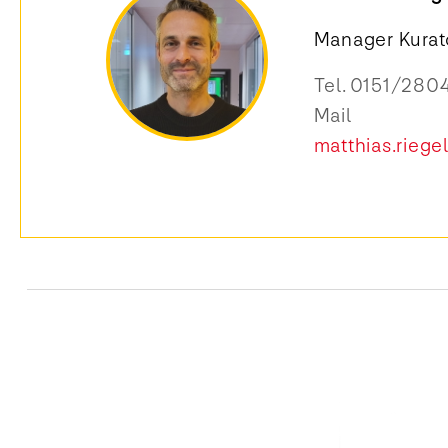
Manager Kura
Tel.
0151/280
Mail
matthias.riege