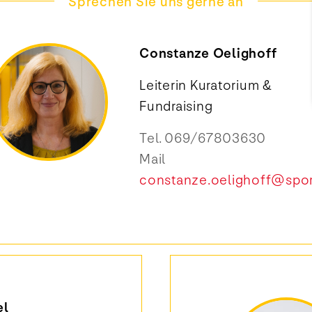
Sprechen Sie uns gerne an
Constanze Oelighoff
Leiterin Kuratorium &
Fundraising
Tel.
069/67803630
Mail
constanze.oelighoff@sport
el