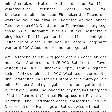
mit Sternekoch Nelson Müller für das Ball-Menü
verantwortlich zeichnet: Jeder der 220
Servicemitarbeiter läuft zum Eindecken der Tische und
während der Gala etwa 18 Kilometer. An den langen
Tafeln werden 650 Quadratmeter Tischwäsche aufgelegt
sowie 702 Kilogramm (12.000 Stück) Besteckteile
eingedeckt. Die Menge der für das Menü benötigten
Teller ergibt einen Turm von 117 Metern. Insgesamt
werden 9.500 Gläser poliert und bereitgestellt.
Am Ballabend selbst wird jeder der 80 Köche an den
neun Koch-Stationen rund 25.000 Schritte tun. Zuvor
wurden u.a. 300 Blumenkohl-Köpfe, zehn Kilogramm
kleine Perlzwiebeln und 1.000 Wachteleier vorbereitet
und verarbeitet. Im Ergebnis steht eine Menüfolge, die
mit Eismeer-Saibling, gebeizt unter getrüffeltem
Blumenkohl, Kaviar und Wachtelei beginnt, im Hauptgang
„Rind im Ruhrpott“ (Filet auf Eintopfsud mit Ravioli vom
Spitzkohl und Perlzwiebelchen) präsentiert und im
Dessert mit einer Hommage an Schwarzwälder Kirsch mit