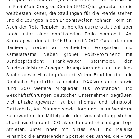
im RheinMain CongressCenter (RMCC) ist gerüstet für die
weltbesten Reiter, die Stallungen für die Pferde stehen
und die Lounges in den Erlebniswelten nehmen Form an.
Auch der Rote Teppich ist bereits ausgerollt, liegt aber
noch unter einer schützenden Folie versteckt. Am
Samstag werden ab 17:15 Uhr rund 2.000 Gäste darüber
flanieren, vorbei an zahlreichen Fotografen und
Kamerateams. Neben großer Polit-Prominenz mit
Bundespräsident Frank-Walter Steinmeier, den
Bundesministern Annegret Kramp-Karrenbauer und Jens
Spahn sowie Ministerpräsident Volker Bouffier, darf die
Deutsche Sporthilfe zahlreiche DAX-Vorstände sowie
rund 300 weitere Mitglieder aus Vorständen und
Geschäftsführungen deutscher Unternehmen begrüßen.
Viel Blitzlichtgewitter ist bei Thomas und Christoph
Gottschalk, Kai Pflaume sowie Jörg und Laura Wontorra
zu erwarten. Im Mittelpunkt der Veranstaltung stehen
allerdings die rund 200 aktuellen und ehemaligen Top-
Athleten, unter ihnen mit Niklas Kaul und Malaika
Mihambo die amtierenden Sportler des Jahres, die – wie