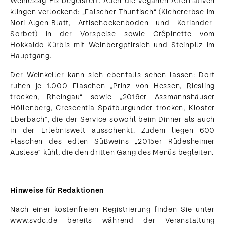
Weinessig-Eis begeistert. Auch die veganen Alternativen
klingen verlockend: „Falscher Thunfisch“ (Kichererbse im
Nori-Algen-Blatt, Artischockenboden und Koriander-
Sorbet) in der Vorspeise sowie Crêpinette vom
Hokkaido-Kürbis mit Weinbergpfirsich und Steinpilz im
Hauptgang.
Der Weinkeller kann sich ebenfalls sehen lassen: Dort
ruhen je 1.000 Flaschen „Prinz von Hessen, Riesling
trocken, Rheingau“ sowie „2016er Assmannshäuser
Höllenberg, Crescentia Spätburgunder trocken, Kloster
Eberbach“, die der Service sowohl beim Dinner als auch
in der Erlebniswelt ausschenkt. Zudem liegen 600
Flaschen des edlen Süßweins „2015er Rüdesheimer
Auslese“ kühl, die den dritten Gang des Menüs begleiten.
Hinweise für Redaktionen
Nach einer kostenfreien Registrierung finden Sie unter
www.svdc.de bereits während der Veranstaltung