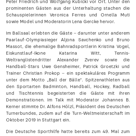
Peter Friedrich und Wolfgang Kubicki vor Ort. Unter den
prominenten Gästen aus der Unterhaltung stachen die
Schauspielerinnen Veronica Ferres und Ornella Muti
sowie Model und Moderatorin Lena Gercke hervor.
Im Ballsaal erlebten die Gäste – darunter unter anderem
Paarlauf-Olympiasieger Aljona Savchenko und Bruno
Massot, die ehemalige Bahnradsportlerin Kristina Vogel,
Eiskunstlauf-Ikone Katarina Witt, Tennis-
Weltranglistendritter Alexander Zverev sowie die
Handball-Stars Uwe Gensheimer, Patrick Groetzki und
Trainer Christian Prokop – ein spektakuläres Programm
unter dem Motto „Ball der Bälle“. Spitzenathleten aus
den Sportarten Badminton, Handball, Hockey, Radball
und Tischtennis begeisterten die Gäste mit ihren
Demonstrationen. Im Talk mit Moderator Johannes B.
Kerner stimmte Dr. Alfons Hölzl, Präsident des Deutschen
Turnerbundes, zudem auf die Turn-Weltmeisterschaft im
Oktober 2019 in Stuttgart ein.
Die Deutsche Sporthilfe hatte bereits zum 49. Mal zum