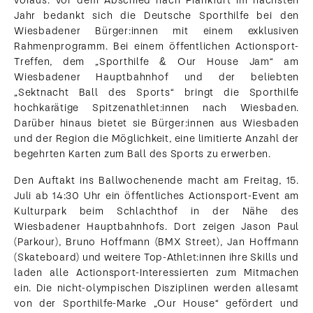
voraus. Vor dem Abschied nach Frankfurt im nächsten
Jahr bedankt sich die Deutsche Sporthilfe bei den
Wiesbadener Bürger:innen mit einem exklusiven
Rahmenprogramm. Bei einem öffentlichen Actionsport-
Treffen, dem „Sporthilfe & Our House Jam“ am
Wiesbadener Hauptbahnhof und der beliebten
„Sektnacht Ball des Sports“ bringt die Sporthilfe
hochkarätige Spitzenathlet:innen nach Wiesbaden.
Darüber hinaus bietet sie Bürger:innen aus Wiesbaden
und der Region die Möglichkeit, eine limitierte Anzahl der
begehrten Karten zum Ball des Sports zu erwerben.
Den Auftakt ins Ballwochenende macht am Freitag, 15.
Juli ab 14:30 Uhr ein öffentliches Actionsport-Event am
Kulturpark beim Schlachthof in der Nähe des
Wiesbadener Hauptbahnhofs. Dort zeigen Jason Paul
(Parkour), Bruno Hoffmann (BMX Street), Jan Hoffmann
(Skateboard) und weitere Top-Athlet:innen ihre Skills und
laden alle Actionsport-Interessierten zum Mitmachen
ein. Die nicht-olympischen Disziplinen werden allesamt
von der Sporthilfe-Marke „Our House“ gefördert und