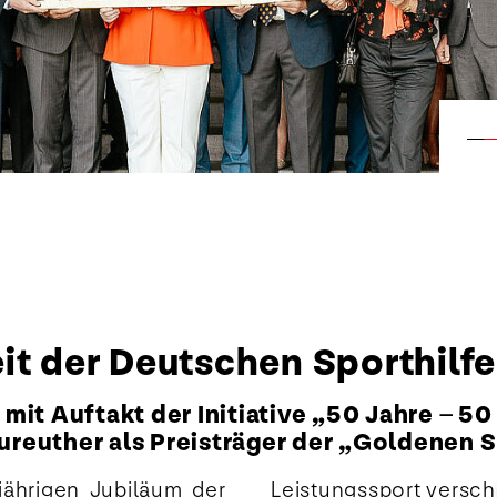
it der Deutschen Sporthilfe
it Auftakt der Initiative „50 Jahre – 50
Neureuther als Preisträger der „Goldenen
ährigen Jubiläum der
süben zu können.“ Vor