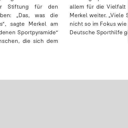
r Stiftung für den
thilfe unerlässlich, so
oben: „Das, was die
Liebhaber, stehen aber
les“, sagte Merkel am
es wichtig, dass es die
denen Sportpyramide“
Deutsche Sporthilfe gi
enschen, die sich dem