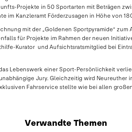
ukunfts-Projekte in 50 Sportarten mit Beträgen z
nnte im Kanzleramt Förderzusagen in Höhe von 1
eichnung mit der „Goldenen Sportpyramide“ zum A
lls für Projekte im Rahmen der neuen Initiative 
hilfe-Kurator und Aufsichtsratsmitglied bei Eint
das Lebenswerk einer Sport-Persönlichkeit verlie
s unabhängige Jury. Gleichzeitig wird Neureuther 
klusiven Fahrservice stellte wie bei allen groß
Verwandte Themen