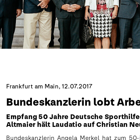
Frankfurt am Main, 12.07.2017
Bundeskanzlerin lobt Arbe
Empfang 50 Jahre Deutsche Sporthilfe m
Altmaier hält Laudatio auf Christian 
Bundeskanzlerin Angela Merkel hat zum 50-j
Leistungssport verschrieben haben, diesen au