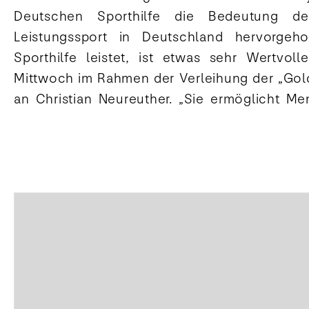
Deutschen Sporthilfe die Bedeutung de
allem für die Vielfalt des Sports sei die Spor
Leistungssport in Deutschland hervorgeh
Merkel weiter. „Viele Sportarten haben viele 
Sporthilfe leistet, ist etwas sehr Wertvol
nicht so im Fokus wie der Fußball. Deshalb ist 
Mittwoch im Rahmen der Verleihung der „Gol
an Christian Neureuther. „Sie ermöglicht M