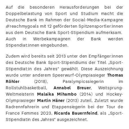
Auf die besonderen Herausforderungen bei der
Doppelbelastung von Sport und Studium macht die
Deutsche Bank im Rahmen der Social-Media-Kampagne
#reachmygoals mit 12 geförderten Spitzensportler:innen
aus dem Deutsche Bank Sport-Stipendium aufmerksam.
Auch in Werbekampagnen der Bank werden
Stipendiat:innen eingebunden.
Zudem wird bereits seit 2013 unter den Empfänger:innen
des Deutsche Bank Sport-Stipendiums der Titel „Sport-
Stipendiat:in des Jahres“ gewählt. Diese Auszeichnung
wurde unter anderem Speerwurf-Olympiasieger
Thomas
Röhler
(2018), Paralympicssiegerin im
Rollstuhlbasketball,
Annabel Breuer
, Weitsprung-
Weltmeisterin
Malaika Mihambo
(2014) und Hockey-
Olympiasieger
Martin Häner
(2013) zuteil. Zuletzt wurde
Radrennfahrerin und Etappensiegerin bei der Tour de
France Femmes 2023,
Ricarda Bauernfeind
, als „Sport-
Stipendiatin des Jahres“ ausgezeichnet.