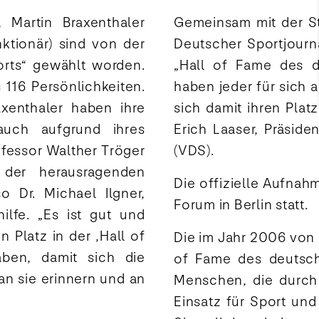
 Martin Braxenthaler
Gemeinsam mit der St
nktionär) sind von der
Deutscher Sportjourna
orts“ gewählt worden.
„Hall of Fame des d
116 Persönlichkeiten.
haben jeder für sich 
xenthaler haben ihre
sich damit ihren Platz
auch aufgrund ihres
Erich Laaser, Präsid
ofessor Walther Tröger
(VDS).
 der herausragenden
Die offizielle Aufnah
o Dr. Michael Ilgner,
Forum in Berlin statt.
ilfe. „Es ist gut und
n Platz in der ‚Hall of
Die im Jahr 2006 von d
ben, damit sich die
of Fame des deutsch
n sie erinnern und an
Menschen, die durch 
Einsatz für Sport un