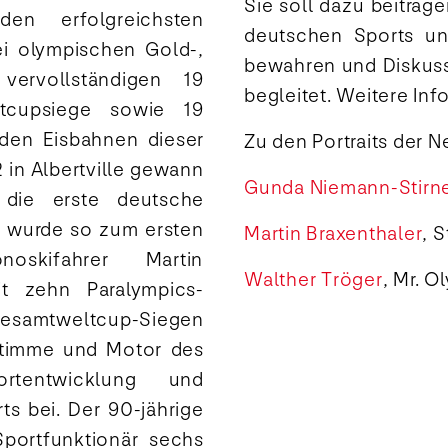
Sie soll dazu beitrag
en erfolgreichsten
deutschen Sports un
ei olympischen Gold-,
bewahren und Diskuss
vervollständigen 19
begleitet. Weitere In
ltcupsiege sowie 19
den Eisbahnen dieser
Zu den Portraits der N
 in Albertville gewann
Gunda Niemann-Stir
“ die erste deutsche
 wurde so zum ersten
Martin Braxenthaler
, 
noskifahrer Martin
Walther Tröger
, Mr. O
it zehn Paralympics-
Gesamtweltcup-Siegen
Stimme und Motor des
ortentwicklung und
ts bei. Der 90-jährige
portfunktionär sechs