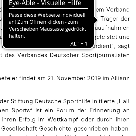
iftung Deutsche Sporthilfe und dem Verband
listen (VDS) ist der DOSB ideeller Träger der
eutschen Sports“. „Alle drei Neuaufnahmen
außergewöhnliches für den Sport geleistet und
 in der ‚Hall of Fame‘ wahrlich verdient“, sagt
ent des Verbandes Deutscher Sportjournalisten
mefeier findet am 21. November 2019 im Allianz
er Stiftung Deutsche Sporthilfe initiierte „Hall
en Sports“ ist ein Forum der Erinnerung an
ihren Erfolg im Wettkampf oder durch ihren
d Gesellschaft Geschichte geschrieben haben.