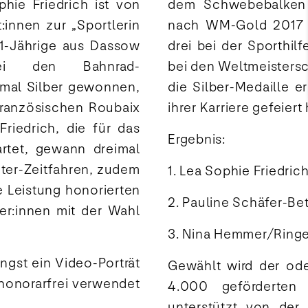
hie Friedrich ist von
dem Schwebebalken d
:innen zur „Sportlerin
nach WM-Gold 2017 u
1-Jährige aus Dassow
drei bei der Sporthil
ei den Bahnrad-
bei den Weltmeistersc
mal Silber gewonnen,
die Silber-Medaille 
französischen Roubaix
ihrer Karriere gefeiert 
Friedrich, die für das
Ergebnis:
rtet, gewann dreimal
eter-Zeitfahren, zudem
1. Lea Sophie Friedri
e Leistung honorierten
2. Pauline Schäfer-Be
r:innen mit der Wahl
3. Nina Hemmer/Ringe
üngst ein Video-Porträt
Gewählt wird der ode
 honorarfrei verwendet
4.000 geförderten 
unterstützt von de