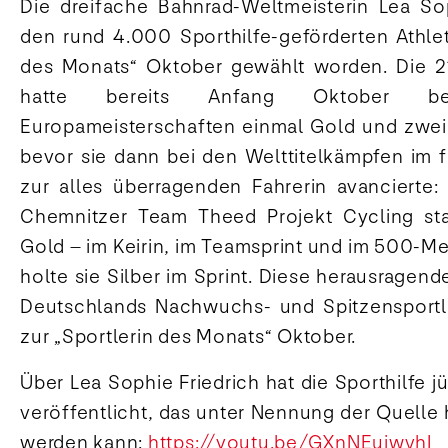
Die dreifache Bahnrad-Weltmeisterin Lea Sop
den rund 4.000 Sporthilfe-geförderten Athlet
des Monats“ Oktober gewählt worden. Die 2
hatte bereits Anfang Oktober b
Europameisterschaften einmal Gold und zwei
bevor sie dann bei den Welttitelkämpfen im 
zur alles überragenden Fahrerin avancierte: 
Chemnitzer Team Theed Projekt Cycling sta
Gold – im Keirin, im Teamsprint und im 500-M
holte sie Silber im Sprint. Diese herausragend
Deutschlands Nachwuchs- und Spitzensportle
zur „Sportlerin des Monats“ Oktober.
Über Lea Sophie Friedrich hat die Sporthilfe j
veröffentlicht, das unter Nennung der Quelle
werden kann:
https://youtu.be/GXnNEuiwvhI