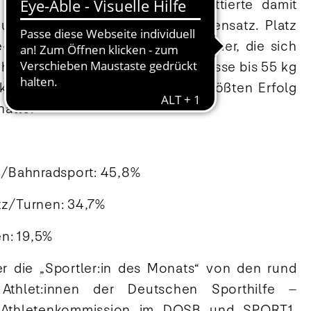
ie Silbermedaille und komplettierte damit
nd -Bronze 2015 ihren Medaillensatz. Platz
fe-Wahl belegt Ringerin Nina Hemmer, die sich
haften in Oslo in der Gewichtsklasse bis 55 kg
erkämpft und damit den bislang größten Erfolg
hatte.
ch/Bahnradsport: 45,8%
tz/Turnen: 34,7%
n: 19,5%
r die „Sportler:in des Monats“ von den rund
Athlet:innen der Deutschen Sporthilfe –
r Athletenkommission im DOSB und SPORT1.