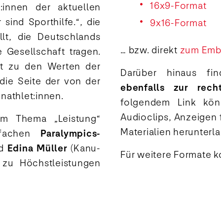
16x9-Format
:innen der aktuellen
ind Sporthilfe.“, die
9x16-Format
llt, die Deutschlands
… bzw. direkt
zum Embe
 Gesellschaft tragen.
it zu den Werten der
Darüber hinaus f
 die Seite der von der
ebenfalls zur rec
nathlet:innen.
folgendem Link kön
Audioclips, Anzeigen 
um Thema „Leistung“
Materialien herunterl
rfachen
Paralympics-
nd
Edina Müller
(Kanu-
Für weitere Formate k
 zu Höchstleistungen