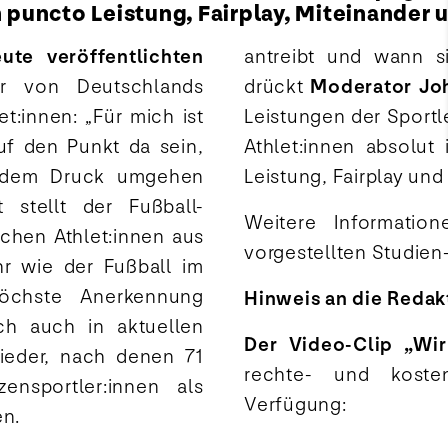
 puncto Leistung, Fairplay, Miteinander u
ute veröffentlichten
antreibt und wann si
r von Deutschlands
drückt
Moderator Joh
:innen: „Für mich ist
Leistungen der Sportl
uf den Punkt da sein,
Athlet:innen absolut
it dem Druck umgehen
Leistung, Fairplay und
 stellt der Fußball-
Weitere Informati
chen Athlet:innen aus
vorgestellten Studien
hr wie der Fußball im
höchste Anerkennung
Hinweis an die Redak
ch auch in aktuellen
Der Video-Clip „Wir
ieder, nach denen 71
rechte- und kost
nsportler:innen als
Verfügung:
en.