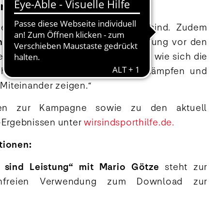
nd Vielfalt
e mit ihrer Leistung zufrieden sind. Zudem
annes B. Kerner
seine Hochachtung vor den
er:innen aus: „Ich bewundere sehr, wie sich die
 ihrer Sache hingeben, wie sie kämpfen und
 Miteinander zeigen.“
onen zur Kampagne sowie zu den aktuell
-Ergebnissen unter
wirsindsporthilfe.de.
tionen:
 sind Leistung“ mit Mario Götze
steht zur
enfreien Verwendung zum Download zur