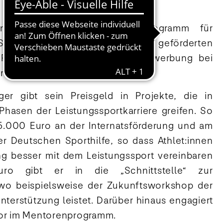
rungsseminare, das Mentorenprogramm für
Sporthilfe-Karriereportal, welches geförderten
t-Praktika und eine Kennwort-Bewerbung bei
n Unternehmen ermöglicht.
er gibt sein Preisgeld in Projekte, die in
Phasen der Leistungssportkarriere greifen. So
 15.000 Euro an der Internatsförderung und am
er Deutschen Sporthilfe, so dass Athlet:innen
g besser mit dem Leistungssport vereinbaren
ro gibt er in die „Schnittstelle“ zur
 wo beispielsweise der Zukunftsworkshop der
Unterstützung leistet. Darüber hinaus engagiert
tor im Mentorenprogramm.