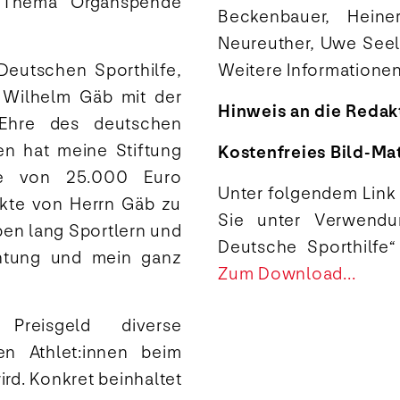
 Thema Organspende
Beckenbauer, Heine
Neureuther, Uwe Seel
 Deutschen Sporthilfe,
Weitere Informationen
 Wilhelm Gäb mit der
Hinweis an die Redak
 Ehre des deutschen
n hat meine Stiftung
Kostenfreies Bild-Mat
he von 25.000 Euro
Unter folgendem Link f
jekte von Herrn Gäb zu
Sie unter Verwendun
ben lang Sportlern und
Deutsche Sporthilfe
htung und mein ganz
Zum Download...
Preisgeld diverse
n Athlet:innen beim
ird. Konkret beinhaltet