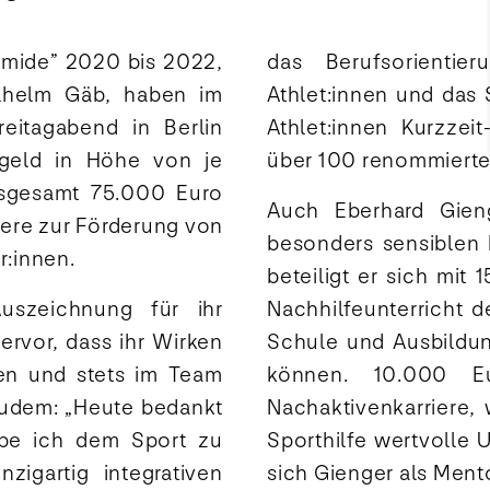
amide” 2020 bis 2022,
das Berufsorientie
ilhelm Gäb, haben im
Athlet:innen und das 
eitagabend in Berlin
Athlet:innen Kurzzei
sgeld in Höhe von je
über 100 renommierte
nsgesamt 75.000 Euro
Auch Eberhard Gieng
dere zur Förderung von
besonders sensiblen 
:innen.
beteiligt er sich mit
Auszeichnung für ihr
Nachhilfeunterricht d
rvor, dass ihr Wirken
Schule und Ausbildun
en und stets im Team
können. 10.000 Eu
zudem: „Heute bedankt
Nachaktivenkarriere,
abe ich dem Sport zu
Sporthilfe wertvolle 
igartig integrativen
sich Gienger als Men