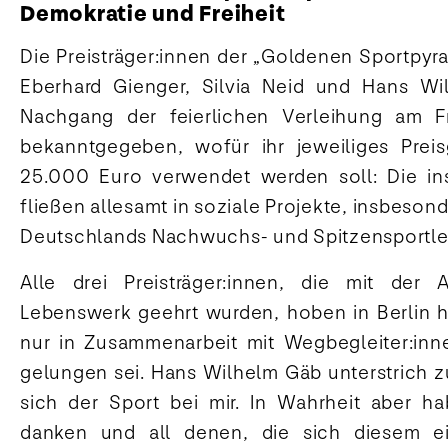
Demokratie und Freiheit
Die Preisträger:innen der „Goldenen Sportpyr
Eberhard Gienger, Silvia Neid und Hans W
Nachgang der feierlichen Verleihung am Fr
bekanntgegeben, wofür ihr jeweiliges Prei
25.000 Euro verwendet werden soll: Die i
fließen allesamt in soziale Projekte, insbeson
Deutschlands Nachwuchs- und Spitzensportler
Alle drei Preisträger:innen, die mit der 
Lebenswerk geehrt wurden, hoben in Berlin he
nur in Zusammenarbeit mit Wegbegleiter:inn
gelungen sei. Hans Wilhelm Gäb unterstrich 
sich der Sport bei mir. In Wahrheit aber h
danken und all denen, die sich diesem einz