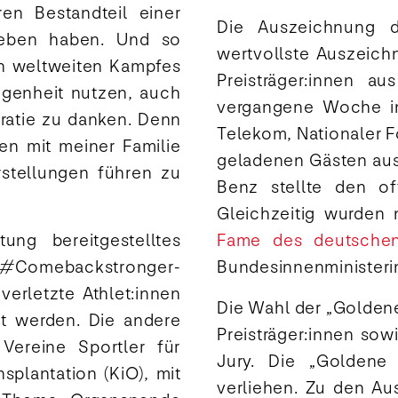
n Bestandteil einer
Die Auszeichnung d
rieben haben. Und so
wertvollste Auszeich
n weltweiten Kampfes
Preisträger:innen 
egenheit nutzen, auch
vergangene Woche in
ratie zu danken. Denn
Telekom, Nationaler F
ben mit meiner Familie
geladenen Gästen aus 
tellungen führen zu
Benz stellte den off
Gleichzeitig wurden 
ung bereitgestelltes
Fame des deutschen
#Comebackstronger-
Bundesinnenministeri
erletzte Athlet:innen
Die Wahl der „Goldene
t werden. Die andere
Preisträger:innen sow
ereine Sportler für
Jury. Die „Goldene
plantation (KiO), mit
verliehen. Zu den Au