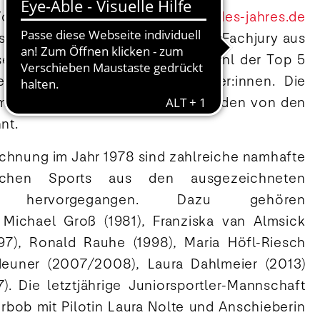
Voting unter
www.juniorsportler-des-jahres.de
nschaftswertung entscheidet eine Fachjury aus
sellschaft, die auch die Vorauswahl der Top 5
troffen hat, über die Preisträger:innen. Die
 im Para- und Gehörlosensport werden von den
nt.
ichnung im Jahr 1978 sind zahlreiche namhafte
chen Sports aus den ausgezeichneten
innen hervorgegangen. Dazu gehören
 Michael Groß (1981), Franziska van Almsick
997), Ronald Rauhe (1998), Maria Höfl-Riesch
euner (2007/2008), Laura Dahlmeier (2013)
). Die letztjährige Juniorsportler-Mannschaft
rbob mit Pilotin Laura Nolte und Anschieberin