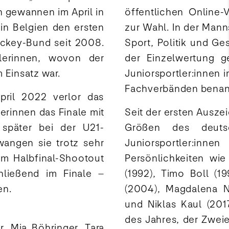
 gewannen im April in
öffentlichen Online-
in Belgien den ersten
zur Wahl. In der Man
ockey-Bund seit 2008.
Sport, Politik und Ge
lerinnen, wovon der
der Einzelwertung ge
 Einsatz war.
Juniorsportler:innen
Fachverbänden benan
ril 2022 verlor das
rinnen das Finale mit
Seit der ersten Ausze
später bei der U21-
Größen des deuts
wangen sie trotz sehr
Juniorsportler:
m Halbfinal-Shootout
Persönlichkeiten wie
hließend im Finale –
(1992), Timo Boll (1
en.
(2004), Magdalena N
und Niklas Kaul (2017
des Jahres, der Zweie
, Mia Böhringer, Tara