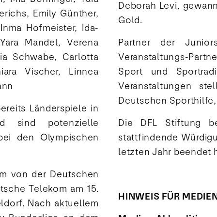
Deborah Levi, gewann
erichs, Emily Günther,
Gold.
Inma Hofmeister, Ida-
 Yara Mandel, Verena
Partner der Junior
ia Schwabe, Carlotta
Veranstaltungs-Part
iara Vischer, Linnea
Sport und Sportradi
ann
Veranstaltungen ste
Deutschen Sporthilfe,
ereits Länderspiele in
nd sind potenzielle
Die DFL Stiftung b
 bei den Olympischen
stattfindende Würdigun
letzten Jahr beendet 
am von der Deutschen
utsche Telekom am 15.
HINWEIS FÜR MEDIE
ldorf. Nach aktuellem