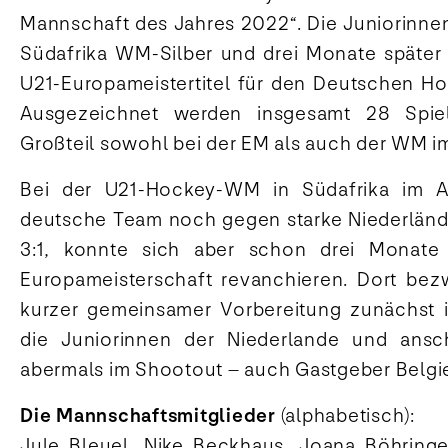
Mannschaft des Jahres 2022“. Die Juniorinnen
Südafrika WM-Silber und drei Monate später 
U21-Europameistertitel für den Deutschen H
Ausgezeichnet werden insgesamt 28 Spie
Großteil sowohl bei der EM als auch der WM im
Bei der U21-Hockey-WM in Südafrika im Ap
deutsche Team noch gegen starke Niederlände
3:1, konnte sich aber schon drei Monate 
Europameisterschaft revanchieren. Dort bez
kurzer gemeinsamer Vorbereitung zunächst i
die Juniorinnen der Niederlande und ansc
abermals im Shootout – auch Gastgeber Belgi
Die Mannschaftsmitglieder
(alphabetisch):
Jule Bleuel, Nike Beckhaus, Joana Böhringer