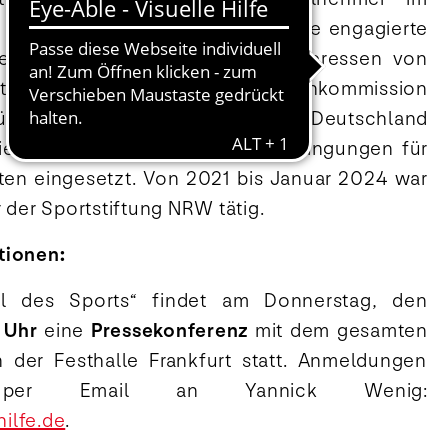
l zur erfolgreichen Athletenkarriere engagierte
vertreter für die Stärkung der Interessen von
eten. Als Vorsitzender der Athletenkommission
ndungspräsident von „Athleten Deutschland
r die Verbesserung der Rahmenbedingungen für
eten eingesetzt. Von 2021 bis Januar 2024 war
r der Sportstiftung NRW tätig.
tionen:
ll des Sports“ findet am Donnerstag, den
 Uhr
eine
Pressekonferenz
mit dem gesamten
in der Festhalle Frankfurt statt. Anmeldungen
 per Email an Yannick Wenig:
ilfe.de
.