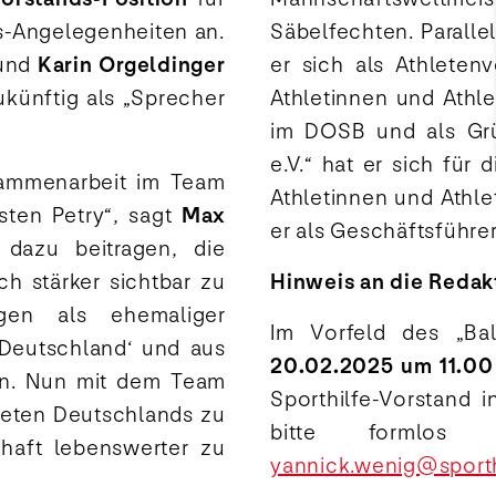
s-Angelegenheiten an.
Säbelfechten. Paralle
und
Karin Orgeldinger
er sich als Athleten
ukünftig als „Sprecher
Athletinnen und Athl
im DOSB und als Grü
e.V.“ hat er sich fü
sammenarbeit im Team
Athletinnen und Athl
sten Petry“, sagt
Max
er als Geschäftsführe
 dazu beitragen, die
ch stärker sichtbar zu
Hinweis an die Redak
gen als ehemaliger
Im Vorfeld des „Ba
 Deutschland‘ und aus
20.02.2025 um 11.00
en. Nun mit dem Team
Sporthilfe-Vorstand 
hleten Deutschlands zu
bitte formlos
haft lebenswerter zu
yannick.wenig@sporth