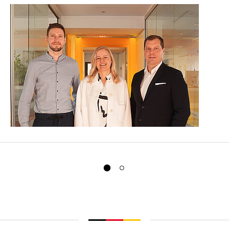
Max Hartung
(Fotocredit:
Sporthilfe)
Download