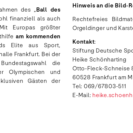
Hinweis an die Bild-
 Rahmen des „
Ball des
hl finanziell als auch
Rechtefreies Bildmat
 Mit Europas größter
Orgeldinger und Karst
thilfe
am kommenden
Kontakt
:
ds Elite aus Sport,
Stiftung Deutsche Spo
halle Frankfurt. Bei der
Heike Schönharting
Bundestagswahl die
Otto-Fleck-Schneise
der Olympischen und
60528 Frankfurt am 
klusiven Gästen der
Tel: 069/67803-511
E-Mail:
heike.schoenh