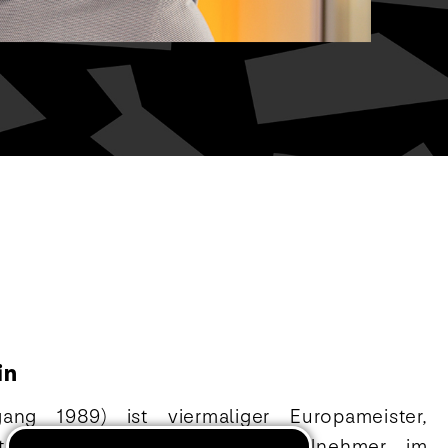
in
ang 1989) ist viermaliger Europameister,
ster und dreifacher Olympiateilnehmer im