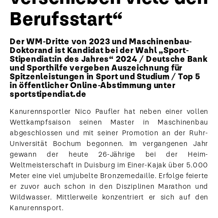
Berufsstart“
Der WM-Dritte von 2023 und Maschinenbau-
Doktorand ist Kandidat bei der Wahl „Sport-
Stipendiat:in des Jahres“ 2024 / Deutsche Bank
und Sporthilfe vergeben Auszeichnung für
Spitzenleistungen in Sport und Studium / Top 5
in öffentlicher Online-Abstimmung unter
sportstipendiat.de
Kanurennsportler Nico Paufler hat neben einer vollen
Wettkampfsaison seinen Master in Maschinenbau
abgeschlossen und mit seiner Promotion an der Ruhr-
Universität Bochum begonnen. Im vergangenen Jahr
gewann der heute 26-Jährige bei der Heim-
Weltmeisterschaft in Duisburg im Einer-Kajak über 5.000
Meter eine viel umjubelte Bronzemedaille. Erfolge feierte
er zuvor auch schon in den Disziplinen Marathon und
Wildwasser. Mittlerweile konzentriert er sich auf den
Kanurennsport.