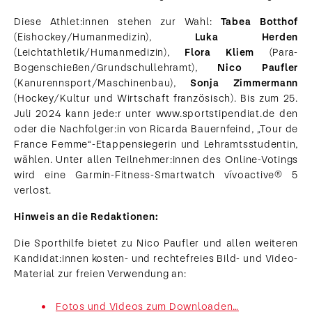
Diese Athlet:innen stehen zur Wahl:
Tabea Botthof
(Eishockey/Humanmedizin),
Luka Herden
(Leichtathletik/Humanmedizin),
Flora Kliem
(Para-
Bogenschießen/Grundschullehramt),
Nico Paufler
(Kanurennsport/Maschinenbau),
Sonja Zimmermann
(Hockey/Kultur und Wirtschaft französisch). Bis zum 25.
Juli 2024 kann jede:r unter www.sportstipendiat.de den
oder die Nachfolger:in von Ricarda Bauernfeind, „Tour de
France Femme“-Etappensiegerin und Lehramtsstudentin,
wählen. Unter allen Teilnehmer:innen des Online-Votings
wird eine Garmin-Fitness-Smartwatch vívoactive® 5
verlost.
Hinweis an die Redaktionen:
Die Sporthilfe bietet zu Nico Paufler und allen weiteren
Kandidat:innen kosten- und rechtefreies Bild- und Video-
Material zur freien Verwendung an:
Fotos und Videos zum Downloaden…