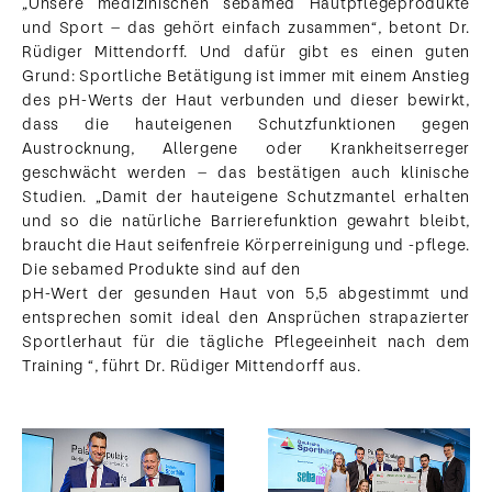
„Unsere medizinischen sebamed Hautpflegeprodukte
und Sport – das gehört einfach zusammen“, betont Dr.
Rüdiger Mittendorff. Und dafür gibt es einen guten
Grund: Sportliche Betätigung ist immer mit einem Anstieg
des pH-Werts der Haut verbunden und dieser bewirkt,
dass die hauteigenen Schutzfunktionen gegen
Austrocknung, Allergene oder Krankheitserreger
geschwächt werden – das bestätigen auch klinische
Studien. „Damit der hauteigene Schutzmantel erhalten
und so die natürliche Barrierefunktion gewahrt bleibt,
braucht die Haut seifenfreie Körperreinigung und -pflege.
Die sebamed Produkte sind auf den
Scheckübergabe
pH-Wert der gesunden Haut von 5,5 abgestimmt und
sebamed
entsprechen somit ideal den Ansprüchen strapazierter
Dr. Michael Ilgner (l.),
Sportlerhaut für die tägliche Pflegeeinheit nach dem
Vorstandsvorsitzender
Training “, führt Dr. Rüdiger Mittendorff aus.
der Deutschen
Sporthilfe, nimmt im
Rahmen der
Verleihung der
Goldenen
Spiortpyramdie am
17.09.2018 in Berlin
einen Scheck in Höhe
von 40.000 Euro von