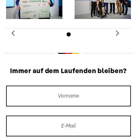
und Dr. Rüdiger
Mittendorff,
Stellvertretender
Vorsitzender der
Geschäftsleitung der
Sebapharma GmbH &
Co. KG, entgegen.
Zurück
Weiter
Download
Immer auf dem Laufenden bleiben?