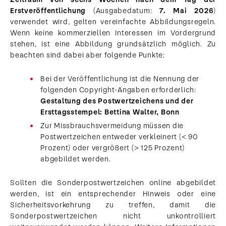
Erstveröffentlichung
(Ausgabedatum:
7. Mai 2026
)
verwendet wird, gelten vereinfachte Abbildungsregeln.
Wenn keine kommerziellen Interessen im Vordergrund
stehen, ist eine Abbildung grundsätzlich möglich. Zu
Im Gespräch: Dr.
Christiane
beachten sind dabei aber folgende Punkte:
Schenderlein,
Staatsministerin für
Sport und
Bei der Veröffentlichung ist die Nennung der
Ehrenamt, und
folgenden Copyright-Angaben erforderlich:
Sporthilfe-Vorstand
Max Hartung. ©dpa
Gestaltung des Postwertzeichens und der
picture alliance für
Ersttagsstempel: Bettina Walter, Bonn
Sporthilfe
Zur Missbrauchsvermeidung müssen die
Download
Postwertzeichen entweder verkleinert (< 90
Prozent) oder vergrößert (> 125 Prozent)
abgebildet werden.
Sollten die Sonderpostwertzeichen online abgebildet
werden, ist ein entsprechender Hinweis oder eine
Sicherheitsvorkehrung zu treffen, damit die
Sonderpostwertzeichen nicht unkontrolliert