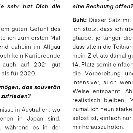
ie sehr hat Dich die
eine Rechnung offen
Buhl:
Dieser Satz mit 
 dem guten Gefühl des
ich stolz, dass ich ü
te ich zum ersten Mal
glaube, je länger di
end daheim im Allgäu
dass allein die Teilna
noch kein Karriereende
mein Ziel als damalig
h auch auf 2021 gut
14. Platz somit einfac
 als für 2020.
die Vorbereitung un
intensiver, auch we
rmögen, das souverän
Weise entspannt. Ab
 zufrieden?
realistisch bleiben.
zumal ich neun stark
isse in Australien, wo
selbst ist, einfach nu
enen in Japan sind.
mir herauszuholen.
r, während es in der