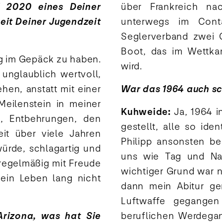
l 2020 eines Deiner
über Frankreich nac
eit Deiner Jugendzeit
unterwegs im Cont
Seglerverband zwei 
Boot, das im Wettkam
lg im Gepäck zu haben.
wird.
unglaublich wertvoll,
hen, anstatt mit einer
War das 1964 auch s
Meilenstein in meiner
Kuhweide:
Ja, 1964 i
n, Entbehrungen, den
gestellt, alle so ide
it über viele Jahren
Philipp ansonsten be
würde, schlagartig und
uns wie Tag und Nac
regelmäßig mit Freude
wichtiger Grund war n
in Leben lang nicht
dann mein Abitur ge
Luftwaffe gegange
Arizona, was hat Sie
beruflichen Werdegan