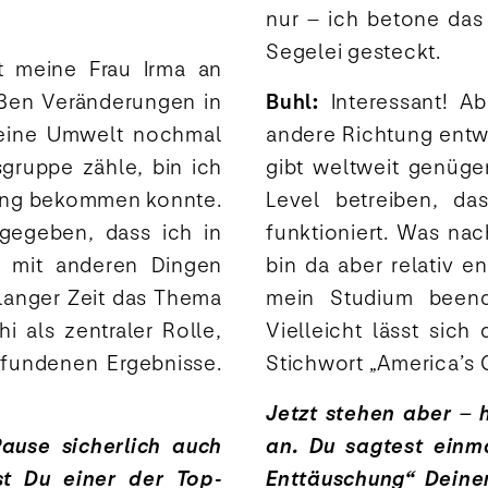
nur – ich betone das
Segelei gesteckt.
t meine Frau Irma an
oßen Veränderungen in
Buhl:
Interessant! A
eine Umwelt nochmal
andere Richtung entwic
gruppe zähle, bin ich
gibt weltweit genüge
pfung bekommen konnte.
Level betreiben, da
gegeben, dass ich in
funktioniert. Was na
h mit anderen Dingen
bin da aber relativ e
 langer Zeit das Thema
mein Studium been
 als zentraler Rolle,
Vielleicht lässt sic
gefundenen Ergebnisse.
Stichwort „America’s 
Jetzt stehen aber – 
Pause sicherlich auch
an. Du sagtest einma
t Du einer der Top-
Enttäuschung“ Deine