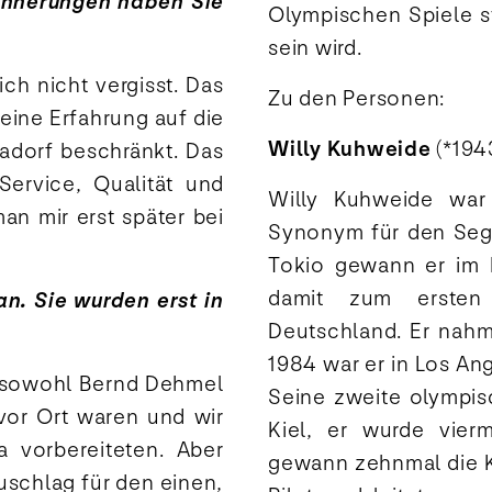
innerungen haben Sie
Olympischen Spiele s
sein wird.
ch nicht vergisst. Das
Zu den Personen:
eine Erfahrung auf die
Willy Kuhweide
(*1943
dorf beschränkt. Das
Service, Qualität und
Willy Kuhweide war 
n mir erst später bei
Synonym für den Sege
Tokio gewann er im F
damit zum ersten 
an. Sie wurden erst in
Deutschland. Er nahm
1984 war er in Los A
s sowohl Bernd Dehmel
Seine zweite olympis
vor Ort waren und wir
Kiel, er wurde vier
 vorbereiteten. Aber
gewann zehnmal die K
uschlag für den einen,