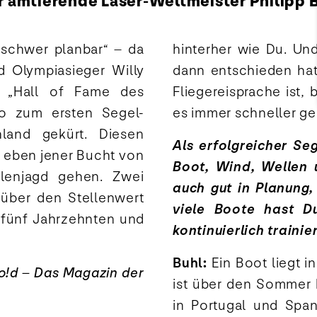
amtierende Laser-Weltmeister Philipp Bu
r schwer planbar“ – da
hinterher wie Du. Un
d Olympiasieger Willy
dann entschieden hat
r „Hall of Fame des
Fliegereisprache ist,
io zum ersten Segel-
es immer schneller gel
land gekürt. Diesen
Als erfolgreicher Se
n eben jener Bucht von
Boot, Wind, Wellen 
lenjagd gehen. Zwei
auch gut in Planung,
 über den Stellenwert
viele Boote hast D
 fünf Jahrzehnten und
kontinuierlich traini
Buhl:
Ein Boot liegt in
go!d – Das Magazin der
ist über den Sommer 
in Portugal und Spa