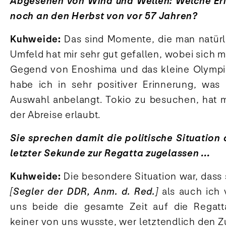
Abgesehen von Wind und Wellen: Welche Er
noch an den Herbst von vor 57 Jahren?
Kuhweide:
Das sind Momente, die man natürli
Umfeld hat mir sehr gut gefallen, wobei sich m
Gegend von Enoshima und das kleine Olympia
habe ich in sehr positiver Erinnerung, was 
Auswahl anbelangt. Tokio zu besuchen, hat ma
der Abreise erlaubt.
Sie sprechen damit die politische Situation 
letzter Sekunde zur Regatta zugelassen ...
Kuhweide:
Die besondere Situation war, das
[Segler der DDR, Anm. d. Red.]
als auch ich 
uns beide die gesamte Zeit auf die Regatta
keiner von uns wusste, wer letztendlich den Z