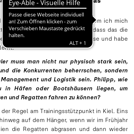
hl im Interview für go!d – Das
d erst kurz vor dem Abitur, nachdem ich mich
te, Pilot zu werden und wusste, dass das die
 bekam ich plötzlich dieses Interesse und habe
ernt.
gler muss man nicht nur physisch stark sein,
und die Konkurrenten beherrschen, sondern
 Management und Logistik sein. Philipp, wie
u in Häfen oder Bootshäusern liegen, um
eren und Regatten fahren zu können?
 der Regel am Trainingsstützpunkt in Kiel. Eins
hinweg auf dem Hänger, wenn wir im Frühjahr
nien die Regatten abgrasen und dann wieder