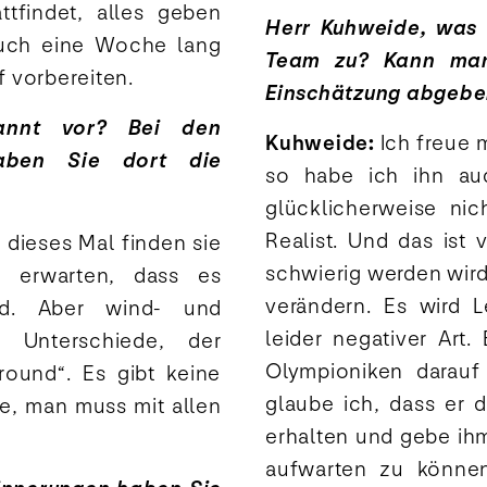
tfindet, alles geben
Herr Kuhweide, was 
uch eine Woche lang
Team zu? Kann man
 vorbereiten.
Einschätzung abgeb
annt vor? Bei den
Kuhweide:
Ich freue m
aben Sie dort die
so habe ich ihn auc
glücklicherweise nic
Realist. Und das ist
 dieses Mal finden sie
schwierig werden wird.
u erwarten, dass es
verändern. Es wird L
d. Aber wind- und
leider negativer Art
 Unterschiede, der
Olympioniken darauf
lround“. Es gibt keine
glaube ich, dass er 
te, man muss mit allen
erhalten und gebe ih
aufwarten zu können