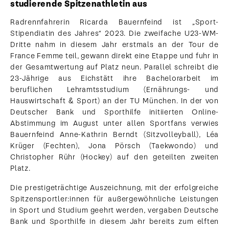
studierende Spitzenathletin aus
Radrennfahrerin Ricarda Bauernfeind ist „Sport-
Stipendiatin des Jahres“ 2023. Die zweifache U23-WM-
Dritte nahm in diesem Jahr erstmals an der Tour de
France Femme teil, gewann direkt eine Etappe und fuhr in
der Gesamtwertung auf Platz neun. Parallel schreibt die
23-Jährige aus Eichstätt ihre Bachelorarbeit im
beruflichen Lehramtsstudium (Ernährungs- und
Hauswirtschaft & Sport) an der TU München. In der von
Deutscher Bank und Sporthilfe initiierten Online-
Abstimmung im August unter allen Sportfans verwies
Bauernfeind Anne-Kathrin Berndt (Sitzvolleyball), Léa
Krüger (Fechten), Jona Pörsch (Taekwondo) und
Christopher Rühr (Hockey) auf den geteilten zweiten
Platz.
Die prestigeträchtige Auszeichnung, mit der erfolgreiche
Spitzensportler:innen für außergewöhnliche Leistungen
in Sport und Studium geehrt werden, vergaben Deutsche
Bank und Sporthilfe in diesem Jahr bereits zum elften