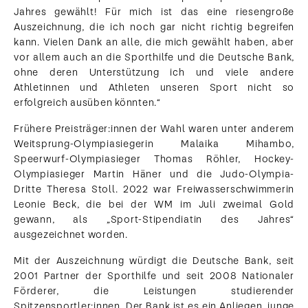
Jahres gewählt! Für mich ist das eine riesengroße
Auszeichnung, die ich noch gar nicht richtig begreifen
kann. Vielen Dank an alle, die mich gewählt haben, aber
vor allem auch an die Sporthilfe und die Deutsche Bank,
ohne deren Unterstützung ich und viele andere
Athletinnen und Athleten unseren Sport nicht so
erfolgreich ausüben könnten.“
Frühere Preisträger:innen der Wahl waren unter anderem
Weitsprung-Olympiasiegerin Malaika Mihambo,
Speerwurf-Olympiasieger Thomas Röhler, Hockey-
Olympiasieger Martin Häner und die Judo-Olympia-
Dritte Theresa Stoll. 2022 war Freiwasserschwimmerin
Leonie Beck, die bei der WM im Juli zweimal Gold
gewann, als „Sport-Stipendiatin des Jahres“
ausgezeichnet worden.
Foto-Credit: picture
alliance für
Mit der Auszeichnung würdigt die Deutsche Bank, seit
Deutsche Bank
2001 Partner der Sporthilfe und seit 2008 Nationaler
Download
Förderer, die Leistungen studierender
Spitzensportler:innen. Der Bank ist es ein Anliegen, junge