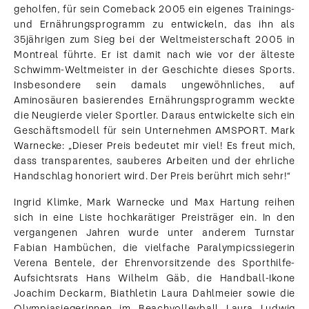
geholfen, für sein Comeback 2005 ein eigenes Trainings-
und Ernährungsprogramm zu entwickeln, das ihn als
35jährigen zum Sieg bei der Weltmeisterschaft 2005 in
Montreal führte. Er ist damit nach wie vor der älteste
Schwimm-Weltmeister in der Geschichte dieses Sports.
Insbesondere sein damals ungewöhnliches, auf
Aminosäuren basierendes Ernährungsprogramm weckte
die Neugierde vieler Sportler. Daraus entwickelte sich ein
Geschäftsmodell für sein Unternehmen AMSPORT. Mark
Warnecke: „Dieser Preis bedeutet mir viel! Es freut mich,
dass transparentes, sauberes Arbeiten und der ehrliche
Handschlag honoriert wird. Der Preis berührt mich sehr!“
Ingrid Klimke, Mark Warnecke und Max Hartung reihen
sich in eine Liste hochkarätiger Preisträger ein. In den
vergangenen Jahren wurde unter anderem Turnstar
Fabian Hambüchen, die vielfache Paralympicssiegerin
Verena Bentele, der Ehrenvorsitzende des Sporthilfe-
Aufsichtsrats Hans Wilhelm Gäb, die Handball-Ikone
Joachim Deckarm, Biathletin Laura Dahlmeier sowie die
Olympiasiegerinnen im Beachvolleyball Laura Ludwig