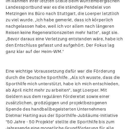
Im Rahmen ihrer letzten Stelle beim württembergischen
Landessportbund war es die ständige Pendelei von
Metzingen ins Büro nach Stuttgart, die Loerper letztlich
zu viel wurde. „Ich habe gemerkt, dass ich körperlich
nachgelassen habe, weil ich vor allem nach längeren
Reisen keine Regenerationszeiten mehr hatte“, sagt sie.
„Bevor daraus eine Verletzung entstanden wäre, habe ich
den Entschluss gefasst und aufgehört. Der Fokus lag
ganz klar auf der Heim-WM."
Eine wichtige Voraussetzung dafür war die Förderung
durch die Deutsche Sporthilfe. „Als ich wusste, dass die
Sporthilfe mich unterstützt, habe ich mich entschieden,
ab April nicht mehr zu arbeiten“, sagt Loerper. Mit
Geldern aus dem regulären Förderetat sowie einer
zusätzlichen, großzügigen und projektbezogenen
Spende des handballbegeisterten Unternehmers
Dietmar Harting aus der Sporthilfe-Jubiläums-Initiative
"50 Jahre - 50 Projekte" stellte die Sporthilfe bis zum
Jahresende eine monatliche Grundförderung für alle