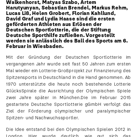
Walkenhorst, Matyas Szabo, Artem
Harutyunyan, Sebastian Brendel, Markus Rehm,
Lucas Liß, Helen Grobert, Florian Kahllund,
David Graf und Lydia Haase sind die ersten
geförderten Athleten aus Erlösen der
Deutschen Sportlotterie, die der Stiftung
Deutsche Sporthilfe zufließen. Vorgestellt
werden sie anlässlich des Ball des Sports am 6.
Februar in Wiesbaden.
Mit der Gründung der Deutschen Sportlotterie im
vergangenen Jahr wurde seit fast 50 Jahren zum ersten
Mal wieder ein Lotterie-Großprojekt zur Finanzierung des
Spitzensports in Deutschland in die Hand genommen. Ab
1970 unterstützte die heute noch bestehende Lotterie
GlücksSpirale die Ausrichtung der Olympischen Spiele
zwei Jahre später in München.Die im Februar 2015
gestartete Deutsche Sportlotterie gGmbH verfolgt das
Ziel der Förderung olympischer und paralympischer
Spitzen- und Nachwuchssportler.
Die Idee entstand bei den Olympischen Spielen 2012 in
London. Hier wurde deutlich, wie gut sich das