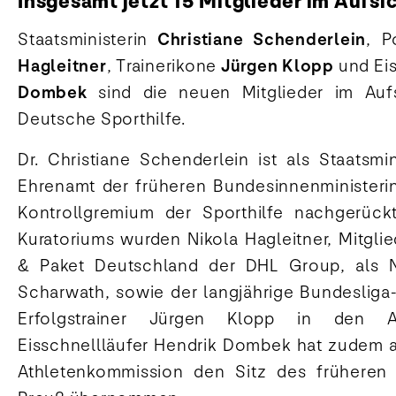
Insgesamt jetzt 15 Mitglieder im Aufs
Staatsministerin
Christiane Schenderlein
, P
Hagleitner
, Trainerikone
Jürgen Klopp
und Eis
Dombek
sind die neuen Mitglieder im Aufsi
Deutsche Sporthilfe.
Dr. Christiane Schenderlein ist als Staatsmi
Ehrenamt der früheren Bundesinnenministeri
Kontrollgremium der Sporthilfe nachgerück
Kuratoriums wurden Nikola Hagleitner, Mitgli
& Paket Deutschland der DHL Group, als N
Scharwath, sowie der langjährige Bundesliga
Erfolgstrainer Jürgen Klopp in den Au
Eisschnellläufer Hendrik Dombek hat zudem a
Athletenkommission den Sitz des früheren 