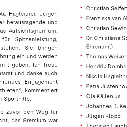
Christian Seifer
ola Hagleitner, Jürgen
Franziska van A
er herausragende und
Christian Sewin
das Aufsichtsgremium,
Dr. Christiane 
ür Spitzenleistung,
Ehrenamt)
 stehen. Sie bringen
Führung ein und werden
Thomas Weikert
unft geben. Ich freue
Hendrik Dombek
htsrat und danke auch
Nikola Hagleitn
währendes Engagement
Petra Justenho
thleten“, kommentiert
Ola Källenius
r Sporthilfe.
Johannes B. Ke
e zuvor den Weg für
Jürgen Klopp
acht, das Gremium war
Thorsten Lang