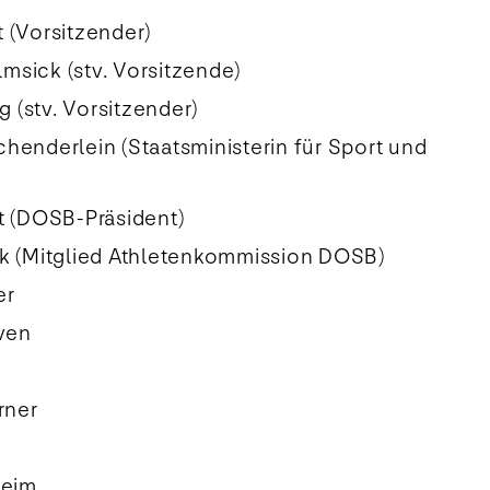
t (Vorsitzender)
lmsick (stv. Vorsitzende)
g (stv. Vorsitzender)
Schenderlein (Staatsministerin für Sport und
 (DOSB-Präsident)
 (Mitglied Athletenkommission DOSB)
er
ven
rner
heim