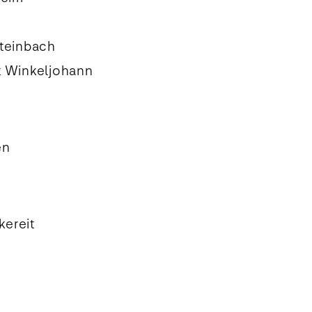
 Steinbach
rt Winkeljohann
en
kereit