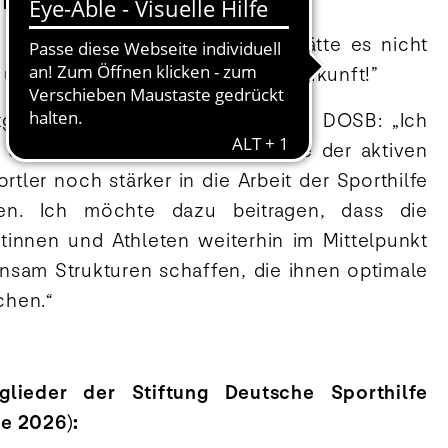
 bis Ende 2026
r mal dazu gehören darf – ich hätte es nicht
 und auf eine tolle gemeinsame Zukunft!”
tglied der Athletenkommission im DOSB: „Ich
 die Möglichkeit, die Perspektive der aktiven
rtler noch stärker in die Arbeit der Sporthilfe
en. Ich möchte dazu beitragen, dass die
etinnen und Athleten weiterhin im Mittelpunkt
nsam Strukturen schaffen, die ihnen optimale
chen.“
tglieder der Stiftung Deutsche Sporthilfe
e 2026):