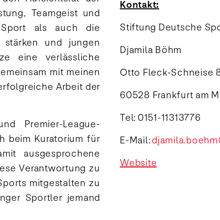
Kontakt:
istung, Teamgeist und
Stiftung Deutsche Spo
Sport als auch die
 stärken und jungen
Djamila Böhm
e eine verlässliche
 gemeinsam mit meinen
Otto Fleck-Schneise 
rfolgreiche Arbeit der
60528 Frankfurt am M
Tel: 0151-11313776
 und Premier-League-
ch beim Kuratorium für
E-Mail:
djamila.boehm
amit ausgesprochene
Website
iese Verantwortung zu
ports mitgestalten zu
unger Sportler jemand