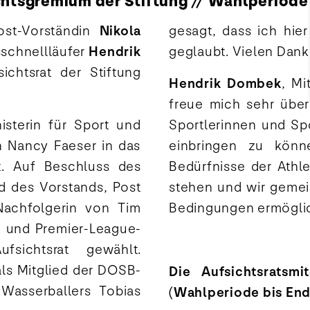
ichtsgremium der Stiftung // Wahlperiode
ost-Vorständin
Nikola
gesagt, dass ich hie
schnellläufer
Hendrik
geglaubt. Vielen Dank
chtsrat der Stiftung
Hendrik Dombek
, Mi
freue mich sehr über
nisterin für Sport und
Sportlerinnen und Spo
n Nancy Faeser in das
einbringen zu könn
t. Auf Beschluss des
Bedürfnisse der Athl
ed des Vorstands, Post
stehen und wir gemei
achfolgerin von Tim
Bedingungen ermögli
- und Premier-League-
fsichtsrat gewählt.
ls Mitglied der DOSB-
Die Aufsichtsratsmi
Wasserballers Tobias
(Wahlperiode bis End