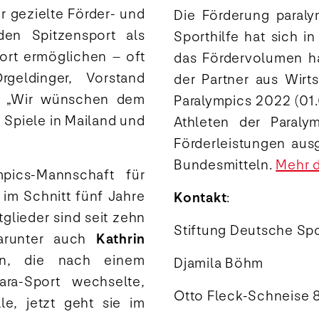
r gezielte Förder- und
Die Förderung paraly
en Spitzensport als
Sporthilfe hat sich i
ort ermöglichen – oft
das Fördervolumen ha
geldinger, Vorstand
der Partner aus Wirt
e. „Wir wünschen dem
Paralympics 2022 (01
 Spiele in Mailand und
Athleten der Paraly
Förderleistungen aus
Bundesmitteln.
Mehr d
pics-Mannschaft für
 im Schnitt fünf Jahre
Kontakt
:
glieder sind seit zehn
Stiftung Deutsche Spo
darunter auch
Kathrin
in, die nach einem
Djamila Böhm
ra-Sport wechselte,
Otto Fleck-Schneise 
e, jetzt geht sie im