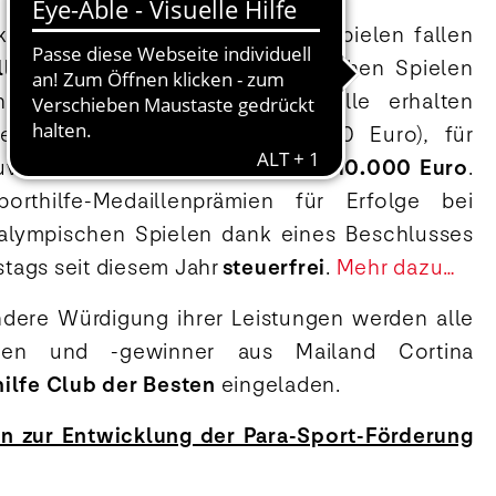
liegenden Olympischen Winterspielen fallen
llenprämien
bei den Paralympischen Spielen
e zuvor: Für eine Goldmedaille erhalten
leten
30.000 Euro
(zuvor 20.000 Euro), für
uvor 15.000 Euro) und für Bronze
10.000 Euro
.
rthilfe-Medaillenprämien für Erfolge bei
alympischen Spielen dank eines Beschlusses
tags seit diesem Jahr
steuerfrei
.
Mehr dazu…
ndere Würdigung ihrer Leistungen werden alle
nnen und -gewinner aus Mailand Cortina
ilfe Club der Besten
eingeladen.
n zur Entwicklung der Para-Sport-Förderung