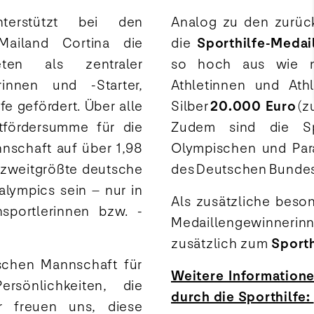
erstützt bei den
Analog zu den zurück
iland Cortina die
die
Sporthilfe-Medai
eten als zentraler
so hoch aus wie ni
rinnen und -Starter,
Athletinnen und Ath
e gefördert. Über alle
Silber
20.000 Euro
(z
tfördersumme für die
Zudem sind die Spo
nschaft auf über 1,98
Olympischen und Par
 zweitgrößte deutsche
des Deutschen Bundes
lympics sein – nur in
Als zusätzliche beso
sportlerinnen bzw. -
Medaillengewinneri
zusätzlich zum
Sporth
ischen Mannschaft für
Weitere Informatione
rsönlichkeiten, die
durch die Sporthilfe:
r freuen uns, diese