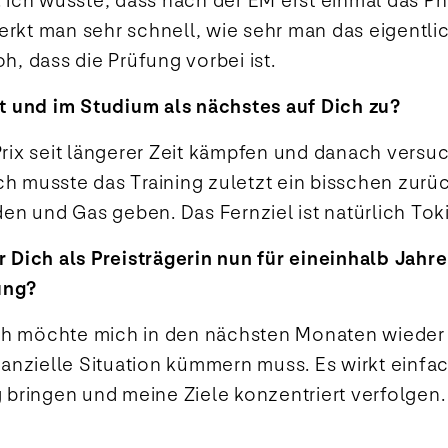
Ich wusste, dass nach der EM erst einmal das Ph
rkt man sehr schnell, wie sehr man das eigentlic
h, dass die Prüfung vorbei ist.
t und im Studium als nächstes auf Dich zu?
ix seit längerer Zeit kämpfen und danach versu
. Ich musste das Training zuletzt ein bisschen zu
werden und Gas geben. Das Fernziel ist natürlich To
 Dich als Preisträgerin nun für eineinhalb Jah
ung?
 Ich möchte mich in den nächsten Monaten wieder 
anzielle Situation kümmern muss. Es wirkt einfa
bringen und meine Ziele konzentriert verfolgen.