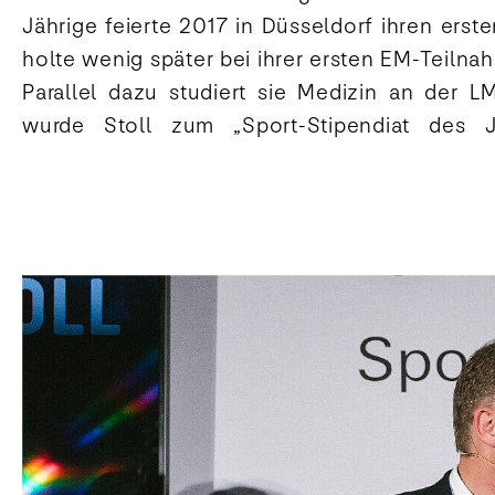
Jährige feierte 2017 in Düsseldorf ihren erst
Sporthilfe initiierten Online-Abstimmung gegen
holte wenig später bei ihrer ersten EM-Teilnah
An der Wahl hatten sich in den vergangene
Parallel dazu studiert sie Medizin an der 
wurde Stoll zum „Sport-Stipendiat des J