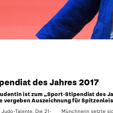
ipendiat des Jahres 2017
udentin ist zum „Sport-Stipendiat des J
e vergeben Auszeichnung für Spitzenlei
 Judo-Talente. Die 21-
er Bank und Deutscher