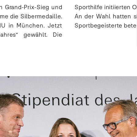
en Grand-Prix-Sieg und
 vier Finalisten durch.
me die Silbermedaille.
n Wochen fast 10.000
LMU in München. Jetzt
Sportbegeisterte betei
ahres“ gewählt. Die