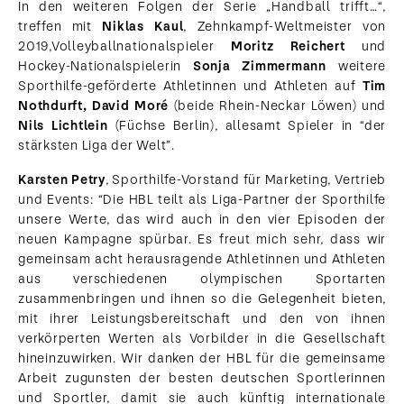
In den weiteren Folgen der Serie „Handball trifft…“,
treffen mit
Niklas Kaul
, Zehnkampf-Weltmeister von
2019,
Volleyballnationalspieler
Moritz Reichert
und
Hockey-Nationalspielerin
Sonja Zimmermann
weitere
Sporthilfe-geförderte Athletinnen und Athleten auf
Tim
Nothdurft, David Moré
(beide Rhein-Neckar Löwen) und
Nils Lichtlein
(Füchse Berlin), allesamt Spieler in “der
stärksten Liga der Welt”.
Karsten Petry
, Sporthilfe-Vorstand für Marketing, Vertrieb
und Events: “Die HBL teilt als Liga-Partner der Sporthilfe
unsere Werte, das wird auch in den vier Episoden der
neuen Kampagne spürbar. Es freut mich sehr, dass wir
gemeinsam acht herausragende Athletinnen und Athleten
aus verschiedenen olympischen Sportarten
zusammenbringen und ihnen so die Gelegenheit bieten,
mit ihrer Leistungsbereitschaft und den von ihnen
verkörperten Werten als Vorbilder in die Gesellschaft
hineinzuwirken. Wir danken der HBL für die gemeinsame
Arbeit zugunsten der besten deutschen Sportlerinnen
und Sportler, damit sie auch künftig internationale