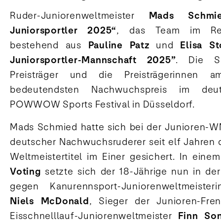
Ruder-Juniorenweltmeister
Mads Schmi
Juniorsportler 2025“
, das Team im Renn
bestehend aus
Pauline Patz
und
Elisa St
Juniorsportler-Mannschaft 2025”
. Die Sp
Preisträger und die Preisträgerinne
bedeutendsten Nachwuchspreis im deu
POWWOW Sports Festival in Düsseldorf.
Mads Schmied hatte sich bei der Junioren-WM 
deutscher Nachwuchsruderer seit elf Jahren d
Weltmeistertitel im Einer gesichert. In eine
Voting
setzte sich der 18-Jährige nun in d
gegen Kanurennsport-Juniorenweltmeiste
Niels McDonald
, Sieger der Junioren-Fr
Eisschnelllauf-Juniorenweltmeister
Finn So