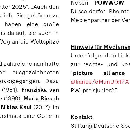
Neben
POWWOW S
rtler 2025“. „Auch den
Düsseldorfer Rheint
zlich. Sie gehören zu
Medienpartner der Ver
nd haben eine große
ns darauf, sie auch in
eg an die Weltspitze
Hinweis für Medienver
Unter folgendem Link
nd zahlreiche namhafte
zur rechte- und ko
n ausgezeichneten
“
picture alliance
hervorgegangen. Dazu
alliance/cMunUfxf7X
(1981),
Franziska van
PW: preisjunior25
e
(1998),
Maria Riesch
d
Niklas Kaul
(2017). Im
rstmals eine Golferin
Kontakt
:
Stiftung Deutsche Spo