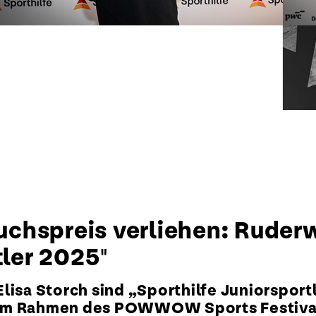
chspreis verliehen: Ruder
tler 2025"
Elisa Storch sind „Sporthilfe Juniorspo
er im Rahmen des POWWOW Sports Festiva