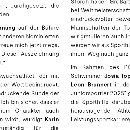
Storch haben Großarti
rn, durchgesetzt, die
bei Weltmeisterschaft
nden.
eindrucksvoller Bewe
chnung
auf der Bühne
Mannschaften der To
er anderen Nominierten
wir gratulieren auch
reue mich jetzt mega.
werden wir als Sporthi
 Diese Auszeichnung
ihrem Weg nach ganz 
.“
Im Rahmen des PO
wuchsathlet, der mit
Schwimmer
Josia To
uder-Welt beeindruckt.
Leon Brunnert
in de
eindruckende Runde der
Juniorsportler 2025”
Ich bin sicher, dass er
die Sporthilfe darü
inem Charakter auch
herausragende Ath
rn wird“, würdigt
Karin
Leistungssportkarrier
zuständig für die