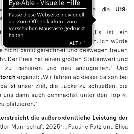
ofer
und
Elena Stoltz
, sowie die
U19-
im Handball
.
e nach der Auszeichnung: „Es ist ein
, diesen Preis gewonnen zu haben. Ich würde
de nicht damit gerechnet und deswegen freuen
hr. Der Preis hat einen großen Stellenwert und
er zu trainieren und neu anzugreifen.“ Und
Storch
ergänzt: „Wir fahren ab dieser Saison bei
a ist unser Ziel, die Lücke zu schließen, die
um uns dann auch demnächst unter den Top 4,
zu platzieren.“
terstreicht die außerordentliche Leistung der
rtler-Mannschaft 2025“:
„
Pauline Patz und Elisa