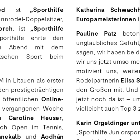
ed
ist
„Sporthilfe
Katharina Schwachh
rodel-Doppelsitzer,
Europameisterinnen 
orch
, ist
„Sporthilfe
Pauline Patz
betont
orthilfe ehrte den
unglaubliches Gefühl
n am Abend mit dem
sagen, wir haben bei
tschen Sport beim
wir uns jetzt umso me
motiviert uns, weit
in Litauen als erster
Rodelpartnerin
Elisa 
en prestigeträchtigen
den Großen mit. Und d
m öffentlichen
Online-
jetzt noch da ist – 
er vergangenen Woche
vielleicht auch Top 3 
rin
Caroline Heuser
,
Karin Orgeldinger un
ench Open im Tennis,
„Sporthilfe Juniorspo
nnekalb
und
Aodhán